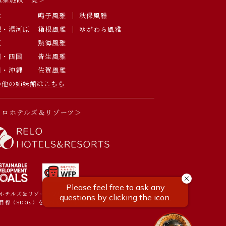
北
鳴子風雅
秋保風雅
根・湯河原
箱根風雅
ゆがわら風雅
豆
熱海風雅
国・四国
皆生風雅
州・沖縄
佐賀風雅
の他の姉妹館はこちら
リロホテルズ＆リゾーツ＞
ホテルズ＆リゾーツは持続可能な
目標（SDGs）を支援しています。