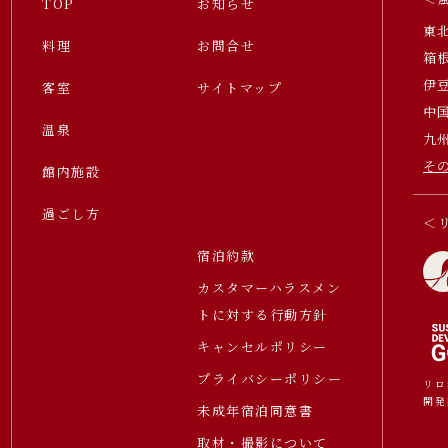
TOP
お知らせ
東
料理
お問合せ
箱
伊
客室
サイトマップ
中
温泉
九
そ
館内施設
過ごし方
＜
宿泊約款
カスタマーハラスメン
トに対する行動方針
キャンセルポリシー
プライバシーポリシー
リロ
開発
未成年宿泊同意書
取材・撮影について